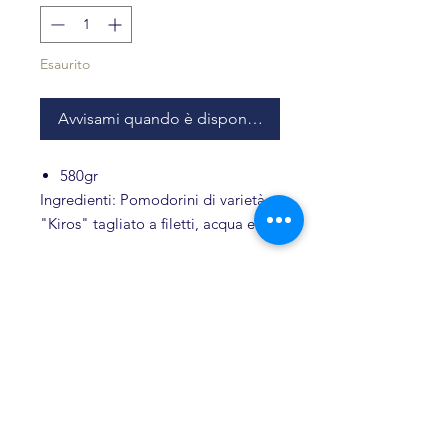
Esaurito
Avvisami quando è disponibile
580gr
Ingredienti: Pomodorini di varietà
"Kiros" tagliato a filetti, acqua e
sale.
Conservare in un luogo fresco e
asciutto, dopo l’apertura conservare
in frigo.
Prodotti Correlati
Il prodotto non contiene
conservanti e coloranti.
Novità