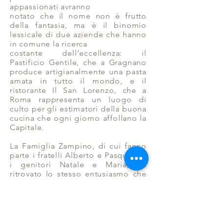
appassionati avranno
notato che il nome non è frutto
della fantasia, ma è il binomio
lessicale di due aziende che hanno
in comune la ricerca
costante dell’eccellenza: il
Pastificio Gentile, che a Gragnano
produce
artigianalmente una pasta
amata in tutto il mondo, e il
ristorante Il San Lorenzo, che a
Roma rappresenta un luogo di
culto per gli estimatori della buona
cucina che ogni giorno affollano la
Capitale.
La Famiglia Zampino, di cui fanno
parte i fratelli Alberto e Pasquale e
i genitori Natale e Maria, ha
ritrovato lo stesso entusiasmo che
anima il loro lavoro in azienda
negli occhi di Enrico Pierri e
di Elena Lenzini, che curano e
gestiscono una delle mete