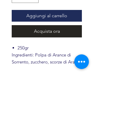
Aggiungi al carrello
Acquista ora
250gr
Ingredienti: Polpa di Arance di
Sorrento, zucchero, scorze di Arance
di Sorrento.
Frutta utilizzata: 75g per 100g.
Zuccheri totali: 45g per 100g.
Conservare in un luogo fresco e
Prodotti Correlati
asciutto, dopo l’apertura conservare
in frigo.
Il prodotto non contiene
Novità
conservanti e coloranti.