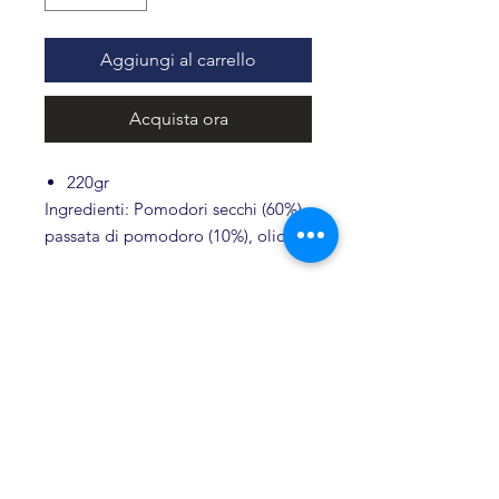
Aggiungi al carrello
Acquista ora
220gr
Ingredienti: Pomodori secchi (60%),
passata di pomodoro (10%), olio
extravergine monocultivar
Ravece (9%), aceto di vino (9%),
provolone del Monaco D.O.P.
(latte
vaccino crudo, caglio misto di
Prodotti Correlati
capretto e vitello, sale) (9%), sale,
origano, pepe.
Conservare in un luogo fresco e
Novità
asciutto, dopo l’apertura conservare
in frigo.