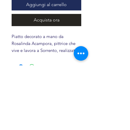
Aggiungi al carrello
Acquista ora
Piatto decorato a mano da
Rosalinda Acampora, pittrice che
vive e lavora a Sorrento, realizzato
in esclusiva per Gentile Gragnano.
Ogni pezzo è unico, creato con
materiali di alta qualità e
Prodotti Correlati
impreziosito da un disegno ispirato
alle albicocche del Vesuvio, le
stesse che vengono lavorate da
Novità
Mamma Maria nelle Conserve
Gentile e che arricchiscono il
Panettone all’albicocca del Forno
Gentile.