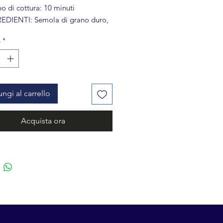
o di cottura: 10 minuti
EDIENTI: Semola di grano duro,
a
à
*
rvare in luogo fresco e asciutto.
ngi al carrello
Acquista ora