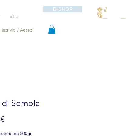
E-SHOP
Y
altro
Iscriviti / Accedi
 di Semola
Prezzo
 €
ezione da 500gr