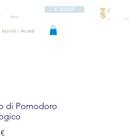
E-SHOP
Y
altro
Iscriviti / Accedi
o di Pomodoro
ogico
Prezzo
 €