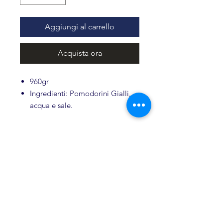
Aggiungi al carrello
Acquista ora
960gr
Ingredienti: Pomodorini Gialli,
acqua e sale.
Conservare in un luogo fresco e
asciutto, dopo l’apertura
conservare in frigo.
Il prodotto non contiene
Prodotti Correlati
conservanti e coloranti.
Novità