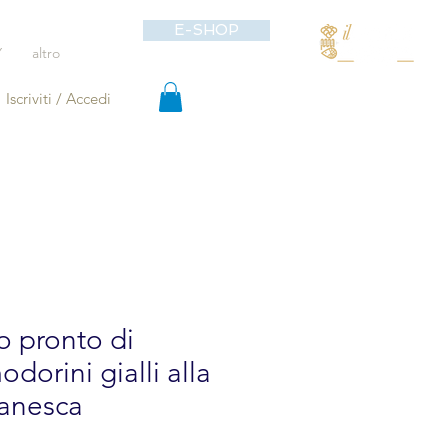
E-SHOP
Y
altro
Iscriviti / Accedi
 pronto di
dorini gialli alla
tanesca